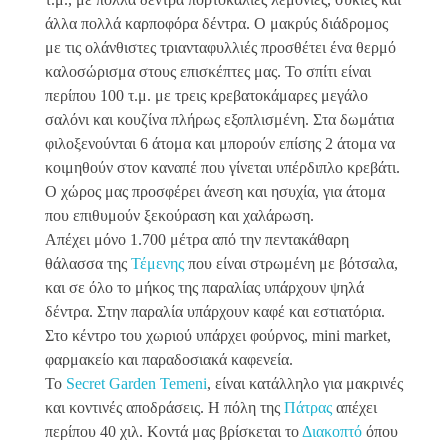
άλλα πολλά καρποφόρα δέντρα. Ο μακρύς διάδρομος
με τις ολάνθιστες τριανταφυλλιές προσθέτει ένα θερμό
καλοσώρισμα στους επισκέπτες μας. Το σπίτι είναι
περίπου 100 τ.μ. με τρεις κρεβατοκάμαρες μεγάλο
σαλόνι και κουζίνα πλήρως εξοπλισμένη. Στα δωμάτια
φιλοξενούνται 6 άτομα και μπορούν επίσης 2 άτομα να
κοιμηθούν στον καναπέ που γίνεται υπέρδιπλο κρεβάτι.
Ο χώρος μας προσφέρει άνεση και ησυχία, για άτομα
που επιθυμούν ξεκούραση και χαλάρωση.
Απέχει μόνο 1.700 μέτρα από την πεντακάθαρη
θάλασσα της
Τέμενης
που είναι στρωμένη με βότσαλα,
και σε όλο το μήκος της παραλίας υπάρχουν ψηλά
δέντρα. Στην παραλία υπάρχουν καφέ και εστιατόρια.
Στο κέντρο του χωριού υπάρχει φούρνος, mini market,
φαρμακείο και παραδοσιακά καφενεία.
Το
Secret Garden Temeni
, είναι κατάλληλο για μακρινές
και κοντινές αποδράσεις. Η πόλη της
Πάτρας
απέχει
περίπου 40 χιλ. Κοντά μας βρίσκεται το
Διακοπτό
όπου