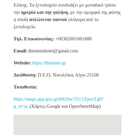
Ελίκης. Το ξενοδοχείο συνδυάζει με μοναδικό τρόπο
την
ηρεμία και την γαλήνη
, με την ομορφιά της φύσης
η οποία
απλώνεται παντού
ολόγυρα από το
ξενοδοχείο.
Τηλ. Επικοινωνίας:
+00302691081888
Email:
themistohotel@gmail.com
Website:
https://themisto.gr
Διεύθυνση:
Π.Ε.Ο, Νικολέϊκα, Αίγιο 25100
Τοποθεσία:
https://maps.app.goo.gl/tb82hw55U1ZposTg8?
g_st=ac
(Χάρτες Google και OpenStreetMap)