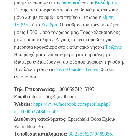
μπορείτε να πάρετε τον
οδοντωτό
για τα
Καλάβρυτα
.
Επίσης, τα όμορφα καταπράσινα βουνά μας απέχουν
μόνο 20′ με το αμάξι και περίπου μία ώρα η
λίμνη
Τσιβλού
ή το
Σινεβρό
. Ο σταθμός του τρένου απέχει
μόλις 1.500μ. από τον χώρο μας. Τους καλοκαιρινούς
μήνες, από το λιμάνι Αιγίου, φεύγει καραβάκι για
ημερήσια κρουαζιέρα στο εκπληκτικό νησάκι
Τριζόνια
.
Η περιοχή μας είναι πανέμορφη καταπράσινη, με
ιδιαίτερο ενδιαφέρον γι᾽ αυτούς που αγαπούν την φύση.
Η επίσκεψη σας στο
Secret Garden Temeni
θα σας
ενθουσιάσει.
Τηλ. Επικοινωνίας:
+00306974215395
Email:
ddedotsi56@gmail.com
Website:
https://www.facebook.com/profile.php?
id=100063748495549
Διεύθυνση καταλύματος:
Eparchiaki Odos Egiou-
Valimitikon 361
Τοποθεσία καταλύματος:
38.235963949469955,