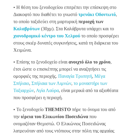
• Η θέση του ξενοδοχείου επιτρέπει την επίσκεψη στο
Διακοφτό που διαθέτει το γνωστό
τρενάκι Οδοντωτό
,
το οποίο ταξιδεύει στη μαρτυρική
περιοχή των
Καλαβρύτων
(30χμ). Στα Καλάβρυτα υπάρχει και το
χιονοδρομικό κέντρο του Χελμού
το οποίο προσφέρει
στους σκιέρ δυνατές συγκινήσεις, κατά τη διάρκεια του
Χειμώνα.
• Επίσης το ξενοδοχείο είναι
ανοιχτό όλο το χρόνο
,
έτσι ώστε ο επισκέπτης μπορεί να αναζητήσει τις
ομορφιές της περιοχής.
Παναγία Τρυπητή
,
Μέγα
Σπήλαιο
,
Σπήλαια των Λιμνών
,
το μοναστήρι των
Ταξιαρχών
,
Αγία Λαύρα
, είναι μερικά από τα αξιοθέατα
που προσφέρει η περιοχή.
• Το ξενοδοχείο
THEMISTO
πήρε το όνομα του από
την
ιέρεια του Ελικωνίου Ποσειδώνα
που
ονομαζόταν Θεμιστώ. Ο Ελικώνιος Ποσειδώνας
λατρευόταν από τους ντόπιους στην πόλη της αρχαίας