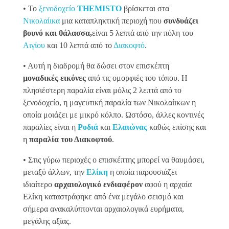
• Το
ξενοδοχείο
THEMISTO
βρίσκεται στα
Νικολαίικα
μια καταπληκτική περιοχή που
συνδυάζει
βουνό και θάλασσα,
είναι 5 λεπτά από την πόλη του
Αιγίου
και 10 λεπτά από το
Διακοφτό
.
• Αυτή η διαδρομή θα δώσει στον επισκέπτη
μοναδικές εικόνες
από τις ομορφιές του τόπου. Η
πλησιέστερη παραλία είναι μόλις 2 λεπτά από το
ξενοδοχείο, η μαγευτική παραλία των Νικολαίικων η
οποία μοιάζει με μικρό κόλπο. Ωστόσο, άλλες κοντινές
παραλίες είναι η
Ροδιά
και
Ελαιώνας
καθώς επίσης και
η
παραλία του Διακοφτού
.
• Στις γύρω περιοχές ο επισκέπτης μπορεί να θαυμάσει,
μεταξύ άλλων, την
Ελίκη
η οποία παρουσιάζει
ιδιαίτερο
αρχαιολογικό ενδιαφέρον
αφού η αρχαία
Ελίκη καταστράφηκε από ένα μεγάλο σεισμό και
σήμερα ανακαλύπτονται αρχαιολογικά ευρήματα,
μεγάλης αξίας.