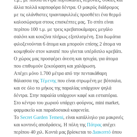
άλλα πολλά καρποφόρα δέντρα. Ο μακρύς διάδρομος
με τις ολάνθιστες τριανταφυλλιές προσθέτει ένα θερμό
καλοσώρισμα στους επισκέπτες μας. Το σπίτι είναι
περίπου 100 τ.μ. με τρεις κρεβατοκάμαρες μεγάλο
σαλόνι και κουζίνα πλήρως εξοπλισμένη. Στα δωμάτια
φιλοξενούνται 6 άτομα και μπορούν επίσης 2 άτομα να
κοιμηθούν στον καναπέ που γίνεται υπέρδιπλο κρεβάτι.
Ο χώρος μας προσφέρει άνεση και ησυχία, για άτομα
που επιθυμούν ξεκούραση και χαλάρωση.
Απέχει μόνο 1.700 μέτρα από την πεντακάθαρη
θάλασσα της
Τέμενης
που είναι στρωμένη με βότσαλα,
και σε όλο το μήκος της παραλίας υπάρχουν ψηλά
δέντρα. Στην παραλία υπάρχουν καφέ και εστιατόρια.
Στο κέντρο του χωριού υπάρχει φούρνος, mini market,
φαρμακείο και παραδοσιακά καφενεία.
Το
Secret Garden Temeni
, είναι κατάλληλο για μακρινές
και κοντινές αποδράσεις. Η πόλη της
Πάτρας
απέχει
περίπου 40 χιλ. Κοντά μας βρίσκεται το
Διακοπτό
όπου