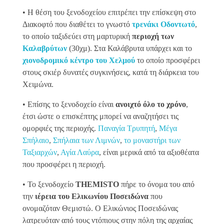
• Η θέση του ξενοδοχείου επιτρέπει την επίσκεψη στο
Διακοφτό που διαθέτει το γνωστό
τρενάκι Οδοντωτό
,
το οποίο ταξιδεύει στη μαρτυρική
περιοχή των
Καλαβρύτων
(30χμ). Στα Καλάβρυτα υπάρχει και το
χιονοδρομικό κέντρο του Χελμού
το οποίο προσφέρει
στους σκιέρ δυνατές συγκινήσεις, κατά τη διάρκεια του
Χειμώνα.
• Επίσης το ξενοδοχείο είναι
ανοιχτό όλο το χρόνο
,
έτσι ώστε ο επισκέπτης μπορεί να αναζητήσει τις
ομορφιές της περιοχής.
Παναγία Τρυπητή
,
Μέγα
Σπήλαιο
,
Σπήλαια των Λιμνών
,
το μοναστήρι των
Ταξιαρχών
,
Αγία Λαύρα
, είναι μερικά από τα αξιοθέατα
που προσφέρει η περιοχή.
• Το ξενοδοχείο
THEMISTO
πήρε το όνομα του από
την
ιέρεια του Ελικωνίου Ποσειδώνα
που
ονομαζόταν Θεμιστώ. Ο Ελικώνιος Ποσειδώνας
λατρευόταν από τους ντόπιους στην πόλη της αρχαίας