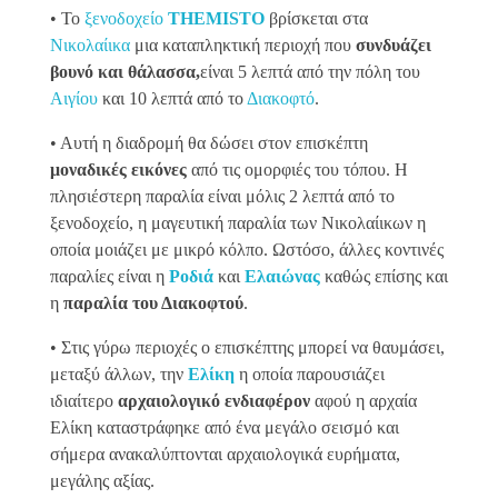
• Το
ξενοδοχείο
THEMISTO
βρίσκεται στα
Νικολαίικα
μια καταπληκτική περιοχή που
συνδυάζει
βουνό και θάλασσα,
είναι 5 λεπτά από την πόλη του
Αιγίου
και 10 λεπτά από το
Διακοφτό
.
• Αυτή η διαδρομή θα δώσει στον επισκέπτη
μοναδικές εικόνες
από τις ομορφιές του τόπου. Η
πλησιέστερη παραλία είναι μόλις 2 λεπτά από το
ξενοδοχείο, η μαγευτική παραλία των Νικολαίικων η
οποία μοιάζει με μικρό κόλπο. Ωστόσο, άλλες κοντινές
παραλίες είναι η
Ροδιά
και
Ελαιώνας
καθώς επίσης και
η
παραλία του Διακοφτού
.
• Στις γύρω περιοχές ο επισκέπτης μπορεί να θαυμάσει,
μεταξύ άλλων, την
Ελίκη
η οποία παρουσιάζει
ιδιαίτερο
αρχαιολογικό ενδιαφέρον
αφού η αρχαία
Ελίκη καταστράφηκε από ένα μεγάλο σεισμό και
σήμερα ανακαλύπτονται αρχαιολογικά ευρήματα,
μεγάλης αξίας.