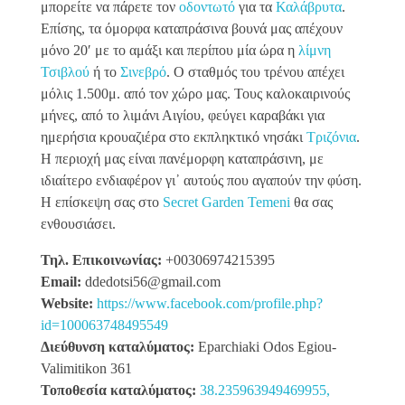
μπορείτε να πάρετε τον
οδοντωτό
για τα
Καλάβρυτα
.
Επίσης, τα όμορφα καταπράσινα βουνά μας απέχουν
μόνο 20′ με το αμάξι και περίπου μία ώρα η
λίμνη
Τσιβλού
ή το
Σινεβρό
. Ο σταθμός του τρένου απέχει
μόλις 1.500μ. από τον χώρο μας. Τους καλοκαιρινούς
μήνες, από το λιμάνι Αιγίου, φεύγει καραβάκι για
ημερήσια κρουαζιέρα στο εκπληκτικό νησάκι
Τριζόνια
.
Η περιοχή μας είναι πανέμορφη καταπράσινη, με
ιδιαίτερο ενδιαφέρον γι᾽ αυτούς που αγαπούν την φύση.
Η επίσκεψη σας στο
Secret Garden Temeni
θα σας
ενθουσιάσει.
Τηλ. Επικοινωνίας:
+00306974215395
Email:
ddedotsi56@gmail.com
Website:
https://www.facebook.com/profile.php?
id=100063748495549
Διεύθυνση καταλύματος:
Eparchiaki Odos Egiou-
Valimitikon 361
Τοποθεσία καταλύματος:
38.235963949469955,